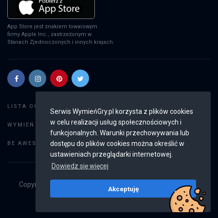
App Store jest znakiem towarowym
firmy Apple Inc., zastrzeżonym w
Stanach Zjednoczonych i innych krajach.
Szukaj gier
LISTA OGŁOSZEŃ:
Serwis WymieńGry.pl korzysta z plików cookies
w celu realizacji usług społecznościowych i
Dodaj ogłoszenie
WYMIEŃ GRY:
funkcjonalnych. Warunki przechowywania lub
Weryfikacja konta
dostępu do plików cookies można określić w
BE AWESOME:
ustawieniach przeglądarki internetowej.
Dowiedz się więcej
Copyright © 2019 - 2026
WymieńGry.pl
Wszystkie prawa
Akceptuję
zastrzeżone
v2.8.4