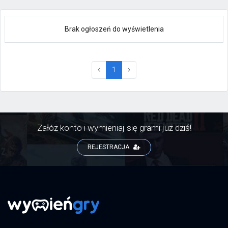
Brak ogłoszeń do wyświetlenia
(current)
1
Załóż konto i wymieniaj się grami już dziś!
REJESTRACJA