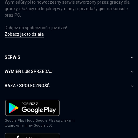
WymieńGry.pl to nowoczesny serwis stworzony przez graczy dla
graczy, służący do legalnej wymiany i sprzedaży gier na konsole
oraz PC.
Dołącz do społeczności już dziś!
Zobacz jak to działa
SERWIS
WYMIEŃ LUB SPRZEDAJ
BAZA / SPOŁECZNOŚĆ
Google Play i logo Google Play są znakami
towarowymi firmy Google LLC.