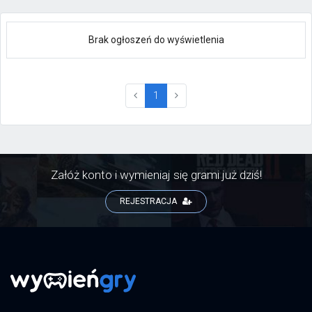
Brak ogłoszeń do wyświetlenia
(current)
1
Załóż konto i wymieniaj się grami już dziś!
REJESTRACJA