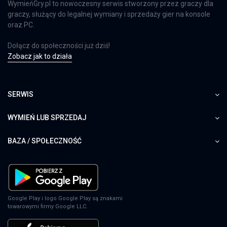
WymieńGry.pl to nowoczesny serwis stworzony przez graczy dla
graczy, służący do legalnej wymiany i sprzedaży gier na konsole
oraz PC.
Dołącz do społeczności już dziś!
Zobacz jak to działa
SERWIS
WYMIEŃ LUB SPRZEDAJ
BAZA / SPOŁECZNOŚĆ
Google Play i logo Google Play są znakami
towarowymi firmy Google LLC.