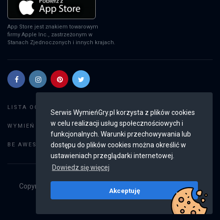
App Store jest znakiem towarowym
firmy Apple Inc., zastrzeżonym w
Stanach Zjednoczonych i innych krajach.
Szukaj gier
LISTA OGŁOSZEŃ:
Serwis WymieńGry.pl korzysta z plików cookies
w celu realizacji usług społecznościowych i
Dodaj ogłoszenie
WYMIEŃ GRY:
funkcjonalnych. Warunki przechowywania lub
Weryfikacja konta
dostępu do plików cookies można określić w
BE AWESOME:
ustawieniach przeglądarki internetowej.
Dowiedz się więcej
Copyright © 2019 - 2026
WymieńGry.pl
Wszystkie prawa
Akceptuję
zastrzeżone
v2.8.4