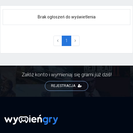
Brak ogłoszeń do wyświetlenia
(current)
1
Załóż konto i wymieniaj się grami już dziś!
REJESTRACJA