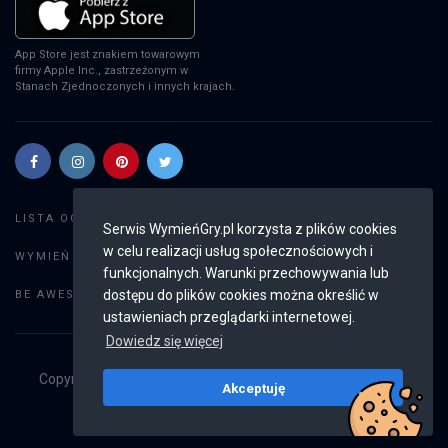
App Store jest znakiem towarowym
firmy Apple Inc., zastrzeżonym w
Stanach Zjednoczonych i innych krajach.
Szukaj gier
LISTA OGŁOSZEŃ:
Serwis WymieńGry.pl korzysta z plików cookies
w celu realizacji usług społecznościowych i
Dodaj ogłoszenie
WYMIEŃ GRY:
funkcjonalnych. Warunki przechowywania lub
Weryfikacja konta
dostępu do plików cookies można określić w
BE AWESOME:
ustawieniach przeglądarki internetowej.
Dowiedz się więcej
Copyright © 2019 - 2026
WymieńGry.pl
Wszystkie prawa
Akceptuję
zastrzeżone
v2.8.4