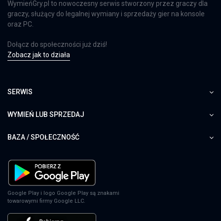
WymieńGry.pl to nowoczesny serwis stworzony przez graczy dla
graczy, służący do legalnej wymiany i sprzedaży gier na konsole
oraz PC.
Dołącz do społeczności już dziś!
Zobacz jak to działa
SERWIS
WYMIEŃ LUB SPRZEDAJ
BAZA / SPOŁECZNOŚĆ
Google Play i logo Google Play są znakami
towarowymi firmy Google LLC.