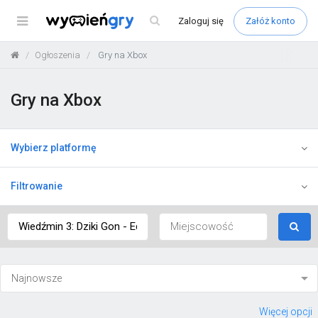
Menu
Zaloguj
się
Załóż konto
Ogłoszenia
Gry na Xbox
Gry na Xbox
Wybierz platformę
Filtrowanie
Więcej opcji