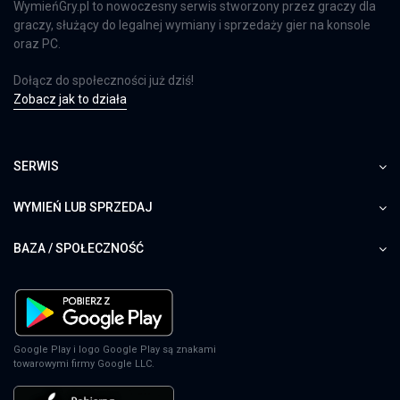
WymieńGry.pl to nowoczesny serwis stworzony przez graczy dla
graczy, służący do legalnej wymiany i sprzedaży gier na konsole
oraz PC.
Dołącz do społeczności już dziś!
Zobacz jak to działa
SERWIS
WYMIEŃ LUB SPRZEDAJ
BAZA / SPOŁECZNOŚĆ
Google Play i logo Google Play są znakami
towarowymi firmy Google LLC.