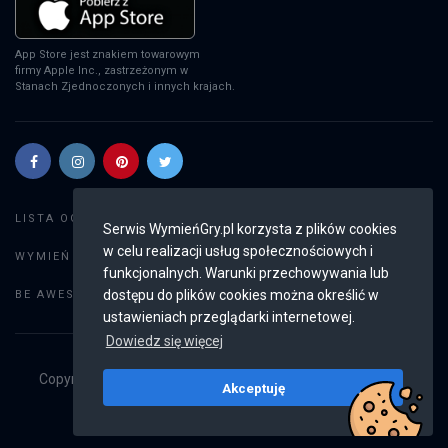
App Store jest znakiem towarowym
firmy Apple Inc., zastrzeżonym w
Stanach Zjednoczonych i innych krajach.
Szukaj gier
LISTA OGŁOSZEŃ:
Serwis WymieńGry.pl korzysta z plików cookies
w celu realizacji usług społecznościowych i
Dodaj ogłoszenie
WYMIEŃ GRY:
funkcjonalnych. Warunki przechowywania lub
Weryfikacja konta
dostępu do plików cookies można określić w
BE AWESOME:
ustawieniach przeglądarki internetowej.
Dowiedz się więcej
Copyright © 2019 - 2026
WymieńGry.pl
Wszystkie prawa
Akceptuję
zastrzeżone
v2.8.4