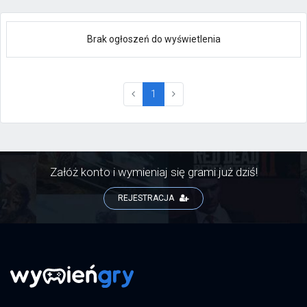
Brak ogłoszeń do wyświetlenia
(current)
1
Załóż konto i wymieniaj się grami już dziś!
REJESTRACJA