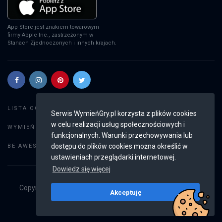
App Store jest znakiem towarowym
firmy Apple Inc., zastrzeżonym w
Stanach Zjednoczonych i innych krajach.
Szukaj gier
LISTA OGŁOSZEŃ:
Serwis WymieńGry.pl korzysta z plików cookies
w celu realizacji usług społecznościowych i
Dodaj ogłoszenie
WYMIEŃ GRY:
funkcjonalnych. Warunki przechowywania lub
Weryfikacja konta
dostępu do plików cookies można określić w
BE AWESOME:
ustawieniach przeglądarki internetowej.
Dowiedz się więcej
Copyright © 2019 - 2026
WymieńGry.pl
Wszystkie prawa
Akceptuję
zastrzeżone
v2.8.4