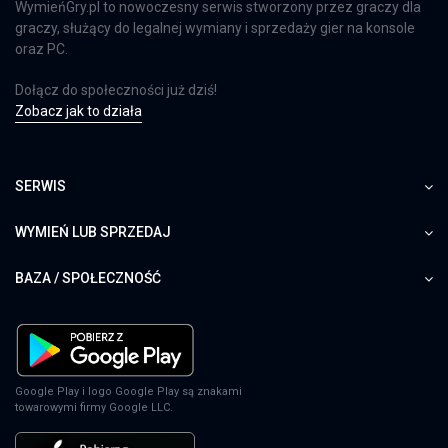
WymieńGry.pl to nowoczesny serwis stworzony przez graczy dla
graczy, służący do legalnej wymiany i sprzedaży gier na konsole
oraz PC.
Dołącz do społeczności już dziś!
Zobacz jak to działa
SERWIS
WYMIEŃ LUB SPRZEDAJ
BAZA / SPOŁECZNOŚĆ
Google Play i logo Google Play są znakami
towarowymi firmy Google LLC.