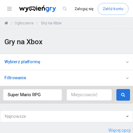
Menu
Zaloguj
się
Załóż konto
Ogłoszenia
Gry na Xbox
Gry na Xbox
Wybierz platformę
Filtrowanie
Więcej opcji