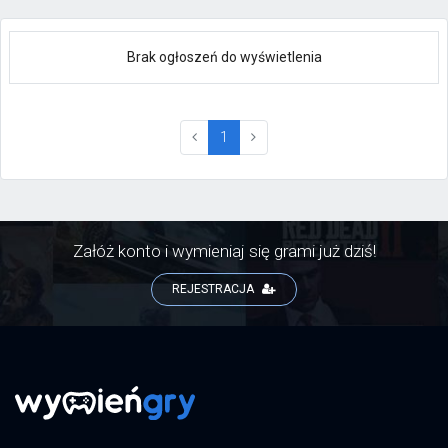
Brak ogłoszeń do wyświetlenia
(current)
1
Załóż konto i wymieniaj się grami już dziś!
REJESTRACJA