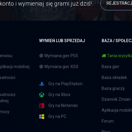
konto i wymieniaj się grami już dziś!
REJESTRAC
WYMIEŃ LUB SPRZEDAJ
BAZA / SPOŁE
erwisu
🔵 Wymiana gier PS5
Tania wysyłka
likacji mobilnej
🟢 Wymiana gier XSX
Baza gier
watności
Baza okładek
Gry na PlayStation
Baza graczy
watności
Gry na Xbox
Dziennik Zmian
ilnej
Gry na Nintendo
Aplikacja mobil
omocy
Gry na PC
Forum