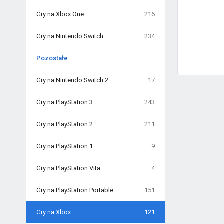
Gry na Xbox One
216
Gry na Nintendo Switch
234
Pozostałe
Gry na Nintendo Switch 2
17
Gry na PlayStation 3
243
Gry na PlayStation 2
211
Gry na PlayStation 1
9
Gry na PlayStation Vita
4
Gry na PlayStation Portable
151
Gry na Xbox
121