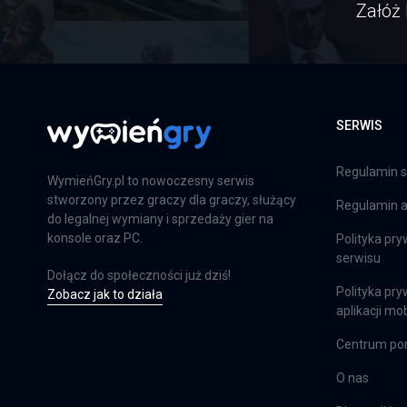
Załóż 
SERWIS
Regulamin s
WymieńGry.pl to nowoczesny serwis
stworzony przez graczy dla graczy, służący
Regulamin ap
do legalnej wymiany i sprzedaży gier na
konsole oraz PC.
Polityka pry
serwisu
Dołącz do społeczności już dziś!
Polityka pry
Zobacz jak to działa
aplikacji mob
Centrum p
O nas