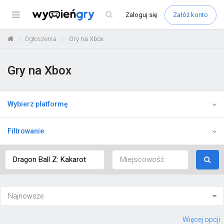
Menu
Zaloguj
się
Załóż konto
Ogłoszenia
Gry na Xbox
Gry na Xbox
Wybierz platformę
Filtrowanie
Więcej opcji