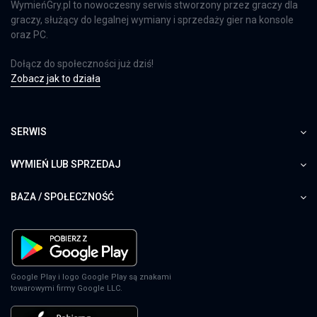
WymieńGry.pl to nowoczesny serwis stworzony przez graczy dla
graczy, służący do legalnej wymiany i sprzedaży gier na konsole
oraz PC.
Dołącz do społeczności już dziś!
Zobacz jak to działa
SERWIS
WYMIEŃ LUB SPRZEDAJ
BAZA / SPOŁECZNOŚĆ
Google Play i logo Google Play są znakami
towarowymi firmy Google LLC.