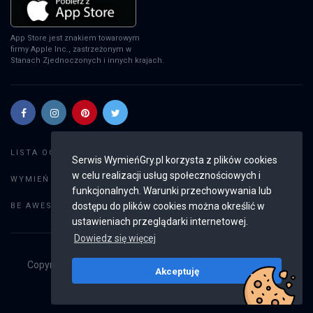
App Store jest znakiem towarowym
firmy Apple Inc., zastrzeżonym w
Stanach Zjednoczonych i innych krajach.
Szukaj gier
LISTA OGŁOSZEŃ:
Serwis WymieńGry.pl korzysta z plików cookies
w celu realizacji usług społecznościowych i
Dodaj ogłoszenie
WYMIEŃ GRY:
funkcjonalnych. Warunki przechowywania lub
Weryfikacja konta
dostępu do plików cookies można określić w
BE AWESOME:
ustawieniach przeglądarki internetowej.
Dowiedz się więcej
Copyright © 2019 - 2026
WymieńGry.pl
Wszystkie prawa
Akceptuję
zastrzeżone
v2.8.4