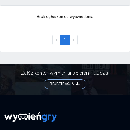
Brak ogłoszeń do wyświetlenia
(current)
1
Załóż konto i wymieniaj się grami już dziś!
REJESTRACJA