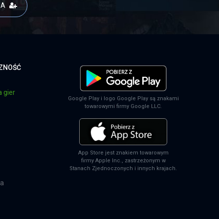
JA
CZNOŚĆ
 gier
Google Play i logo Google Play są znakami
towarowymi firmy Google LLC.
App Store jest znakiem towarowym
firmy Apple Inc., zastrzeżonym w
Stanach Zjednoczonych i innych krajach.
na