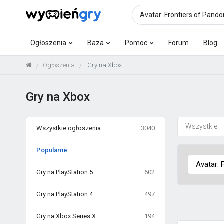
Ogłoszenia
Baza
Pomoc
Forum
Blog
Ogłoszenia
Gry na Xbox
Gry na Xbox
Wszystkie
Wszystkie ogłoszenia
3040
Popularne
Gry na PlayStation 5
602
Gry na PlayStation 4
497
Gry na Xbox Series X
194