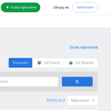
Zaloguj
się
Dodaj ogłoszenie
Załóż konto
Dodaj ogłoszenie
Wszystkie
Od Graczy
Od Sklepów
Więcej opcji