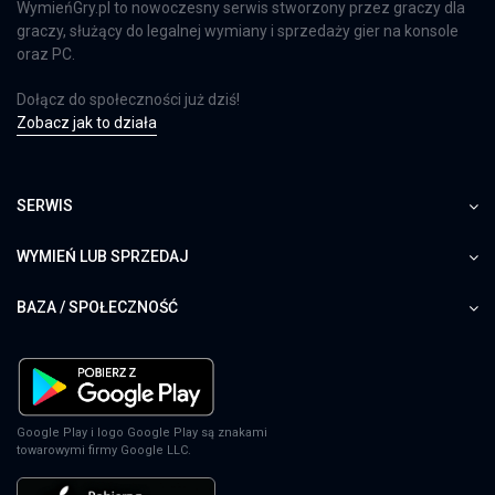
WymieńGry.pl to nowoczesny serwis stworzony przez graczy dla
graczy, służący do legalnej wymiany i sprzedaży gier na konsole
oraz PC.
Dołącz do społeczności już dziś!
Zobacz jak to działa
SERWIS
WYMIEŃ LUB SPRZEDAJ
BAZA / SPOŁECZNOŚĆ
Google Play i logo Google Play są znakami
towarowymi firmy Google LLC.