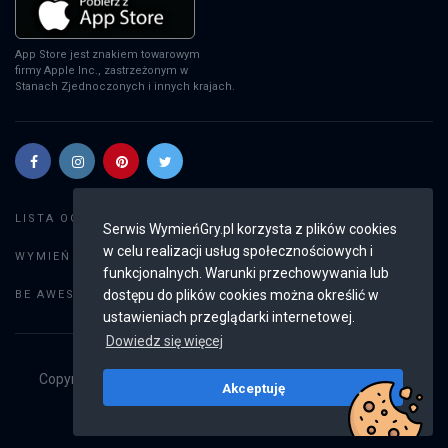
App Store jest znakiem towarowym
firmy Apple Inc., zastrzeżonym w
Stanach Zjednoczonych i innych krajach.
Szukaj gier
LISTA OGŁOSZEŃ:
Serwis WymieńGry.pl korzysta z plików cookies
w celu realizacji usług społecznościowych i
Dodaj ogłoszenie
WYMIEŃ GRY:
funkcjonalnych. Warunki przechowywania lub
Weryfikacja konta
dostępu do plików cookies można określić w
BE AWESOME:
ustawieniach przeglądarki internetowej.
Dowiedz się więcej
Copyright © 2019 - 2026
WymieńGry.pl
Wszystkie prawa
Akceptuję
zastrzeżone
v2.8.4