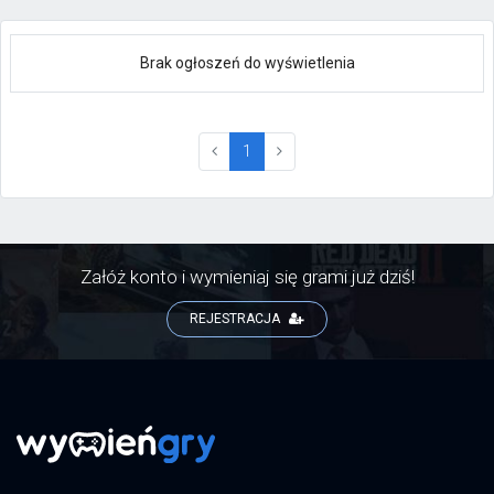
Brak ogłoszeń do wyświetlenia
(current)
1
Załóż konto i wymieniaj się grami już dziś!
REJESTRACJA