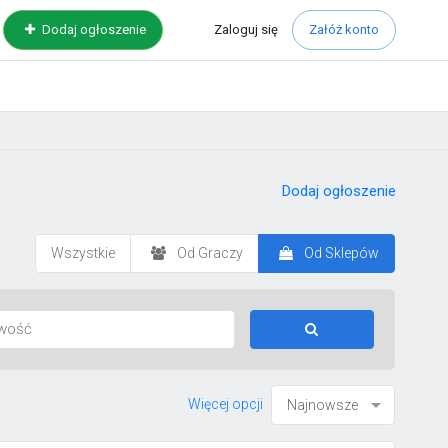
Zaloguj
się
Dodaj ogłoszenie
Załóż konto
Dodaj ogłoszenie
Wszystkie
Od Graczy
Od Sklepów
Więcej opcji