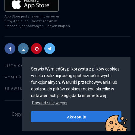
App Store jest znakiem towarowym
firmy Apple Inc., zastrzeżonym w
Stanach Zjednoczonych i innych krajach.
Szukaj gier
LISTA OGŁOSZEŃ:
Serwis WymieńGry.pl korzysta z plików cookies
w celu realizacji usług społecznościowych i
Dodaj ogłoszenie
WYMIEŃ GRY:
funkcjonalnych. Warunki przechowywania lub
Weryfikacja konta
dostępu do plików cookies można określić w
BE AWESOME:
ustawieniach przeglądarki internetowej.
Dowiedz się więcej
Copyright © 2019 - 2026
WymieńGry.pl
Wszystkie prawa
Akceptuję
zastrzeżone
v2.8.4