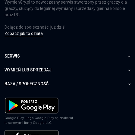
WymieńGry.pl to nowoczesny serwis stworzony przez graczy dla
graczy, służący do legalnej wymiany i sprzedaży gier na konsole
oraz PC.
Dołącz do społeczności już dziś!
Zobacz jak to działa
SERWIS
WYMIEŃ LUB SPRZEDAJ
BAZA / SPOŁECZNOŚĆ
Google Play i logo Google Play są znakami
towarowymi firmy Google LLC.