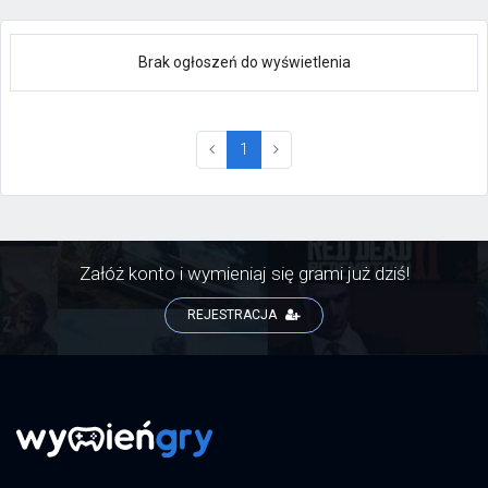
Brak ogłoszeń do wyświetlenia
(current)
1
Załóż konto i wymieniaj się grami już dziś!
REJESTRACJA