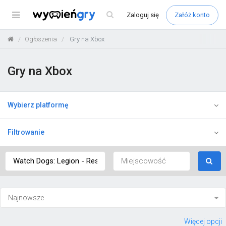
Menu
Zaloguj
się
Załóż konto
Ogłoszenia
Gry na Xbox
Gry na Xbox
Wybierz platformę
Filtrowanie
Więcej opcji