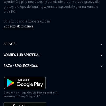
WymieńGry.pl to nowoczesny serwis stworzony przez graczy dla
graczy, służący do legalnej wymiany i sprzedaży gier na konsole
oraz PC.
Dołącz do społeczności już dziś!
Zobacz jak to działa
SERWIS
WYMIEŃ LUB SPRZEDAJ
BAZA / SPOŁECZNOŚĆ
Google Play i logo Google Play są znakami
towarowymi firmy Google LLC.