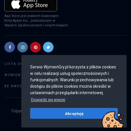
App Store jest znakiem towarowym
firmy Apple Inc., zastrzeżonym w
Stanach Zjednoczonych i innych krajach.
Szukaj gier
LISTA OGŁOSZEŃ:
Serwis WymieńGry.pl korzysta z plików cookies
w celu realizacji usług społecznościowych i
Dodaj ogłoszenie
WYMIEŃ GRY:
funkcjonalnych. Warunki przechowywania lub
Weryfikacja konta
dostępu do plików cookies można określić w
BE AWESOME:
ustawieniach przeglądarki internetowej.
Dowiedz się więcej
Copyright © 2019 - 2026
WymieńGry.pl
Wszystkie prawa
Akceptuję
zastrzeżone
v2.8.3