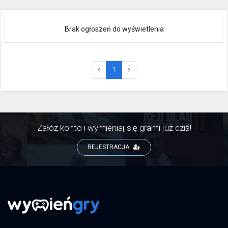
Brak ogłoszeń do wyświetlenia
(current)
1
Załóż konto i wymieniaj się grami już dziś!
REJESTRACJA