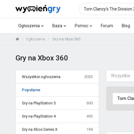
Ogłoszenia
Baza
Pomoc
Forum
Blog
Ogłoszenia
Gry na Xbox 360
Gry na Xbox 360
Wszystkie
Wszystkie ogłoszenia
3033
Popularne
Gry na PlayStation 5
600
Gry na PlayStation 4
493
Gry na Xbox Series X
194