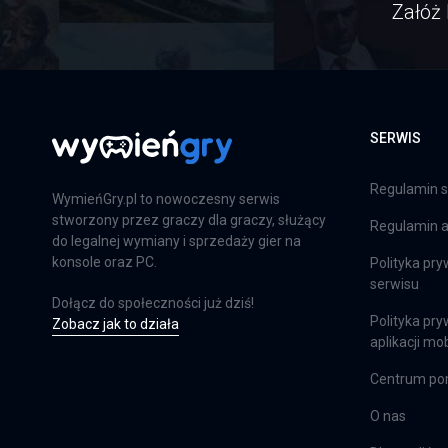
Załóż 
SERWIS
Regulamin s
WymieńGry.pl to nowoczesny serwis
stworzony przez graczy dla graczy, służący
Regulamin ap
do legalnej wymiany i sprzedaży gier na
konsole oraz PC.
Polityka pry
serwisu
Dołącz do społeczności już dziś!
Polityka pry
Zobacz jak to działa
aplikacji mob
Centrum p
O nas