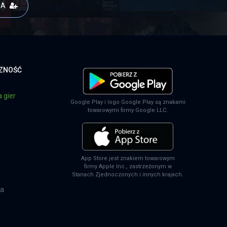
JA
CZNOŚĆ
 gier
Google Play i logo Google Play są znakami
towarowymi firmy Google LLC.
App Store jest znakiem towarowym
firmy Apple Inc., zastrzeżonym w
Stanach Zjednoczonych i innych krajach.
na