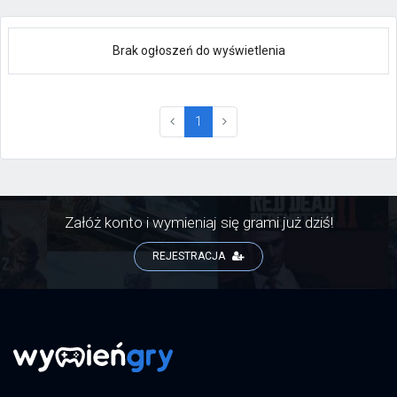
Brak ogłoszeń do wyświetlenia
(current)
1
Załóż konto i wymieniaj się grami już dziś!
REJESTRACJA