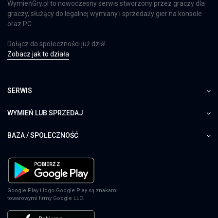
WymieńGry.pl to nowoczesny serwis stworzony przez graczy dla
graczy, służący do legalnej wymiany i sprzedaży gier na konsole
oraz PC.
Dołącz do społeczności już dziś!
Zobacz jak to działa
SERWIS
WYMIEŃ LUB SPRZEDAJ
BAZA / SPOŁECZNOŚĆ
Google Play i logo Google Play są znakami
towarowymi firmy Google LLC.