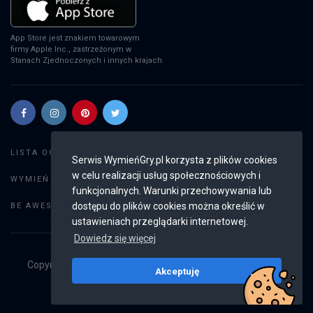
App Store jest znakiem towarowym
firmy Apple Inc., zastrzeżonym w
Stanach Zjednoczonych i innych krajach.
Szukaj gier
LISTA OGŁOSZEŃ:
Serwis WymieńGry.pl korzysta z plików cookies
w celu realizacji usług społecznościowych i
Dodaj ogłoszenie
WYMIEŃ GRY:
funkcjonalnych. Warunki przechowywania lub
Weryfikacja konta
dostępu do plików cookies można określić w
BE AWESOME:
ustawieniach przeglądarki internetowej.
Dowiedz się więcej
Copyright © 2019 - 2026
WymieńGry.pl
Wszystkie prawa
Akceptuję
zastrzeżone
v2.8.4