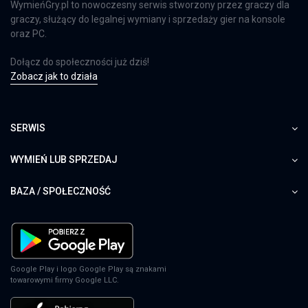
WymieńGry.pl to nowoczesny serwis stworzony przez graczy dla
graczy, służący do legalnej wymiany i sprzedaży gier na konsole
oraz PC.
Dołącz do społeczności już dziś!
Zobacz jak to działa
SERWIS
WYMIEŃ LUB SPRZEDAJ
BAZA / SPOŁECZNOŚĆ
Google Play i logo Google Play są znakami
towarowymi firmy Google LLC.