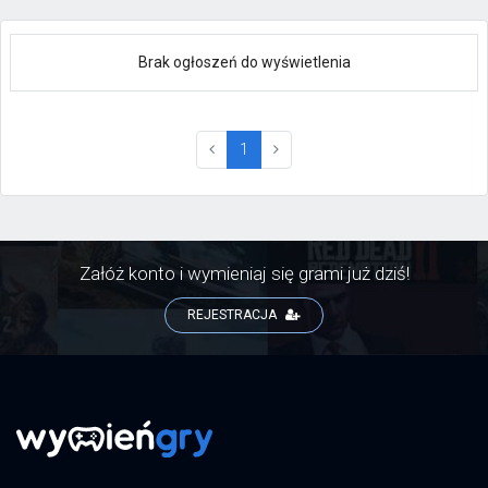
Brak ogłoszeń do wyświetlenia
(current)
1
Załóż konto i wymieniaj się grami już dziś!
REJESTRACJA