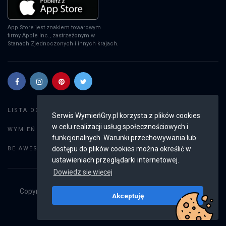
App Store jest znakiem towarowym
firmy Apple Inc., zastrzeżonym w
Stanach Zjednoczonych i innych krajach.
Szukaj gier
LISTA OGŁOSZEŃ:
Serwis WymieńGry.pl korzysta z plików cookies
w celu realizacji usług społecznościowych i
Dodaj ogłoszenie
WYMIEŃ GRY:
funkcjonalnych. Warunki przechowywania lub
Weryfikacja konta
dostępu do plików cookies można określić w
BE AWESOME:
ustawieniach przeglądarki internetowej.
Dowiedz się więcej
Copyright © 2019 - 2026
WymieńGry.pl
Wszystkie prawa
Akceptuję
zastrzeżone
v2.8.4