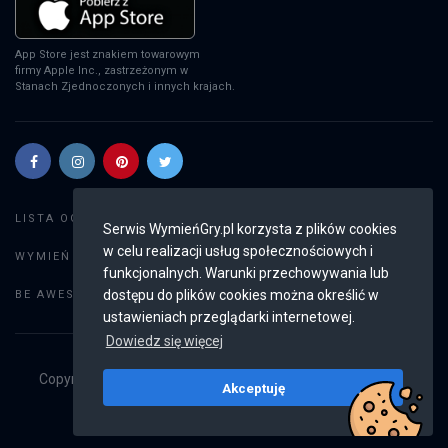
App Store jest znakiem towarowym
firmy Apple Inc., zastrzeżonym w
Stanach Zjednoczonych i innych krajach.
Szukaj gier
LISTA OGŁOSZEŃ:
Serwis WymieńGry.pl korzysta z plików cookies
w celu realizacji usług społecznościowych i
Dodaj ogłoszenie
WYMIEŃ GRY:
funkcjonalnych. Warunki przechowywania lub
Weryfikacja konta
dostępu do plików cookies można określić w
BE AWESOME:
ustawieniach przeglądarki internetowej.
Dowiedz się więcej
Copyright © 2019 - 2026
WymieńGry.pl
Wszystkie prawa
Akceptuję
zastrzeżone
v2.8.4