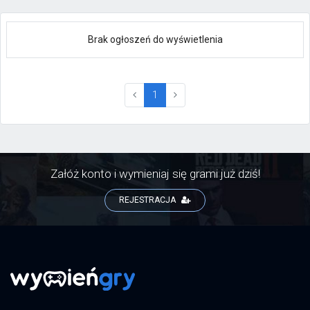
Brak ogłoszeń do wyświetlenia
(current)
1
Załóż konto i wymieniaj się grami już dziś!
REJESTRACJA