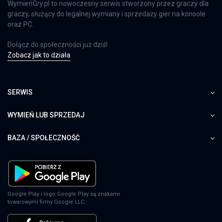
WymieńGry.pl to nowoczesny serwis stworzony przez graczy dla
graczy, służący do legalnej wymiany i sprzedaży gier na konsole
oraz PC.
Dołącz do społeczności już dziś!
Zobacz jak to działa
SERWIS
WYMIEŃ LUB SPRZEDAJ
BAZA / SPOŁECZNOŚĆ
Google Play i logo Google Play są znakami
towarowymi firmy Google LLC.