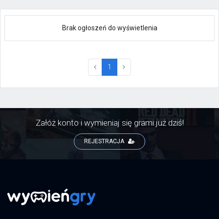
Brak ogłoszeń do wyświetlenia
(current)
1
Załóż konto i wymieniaj się grami już dziś!
REJESTRACJA