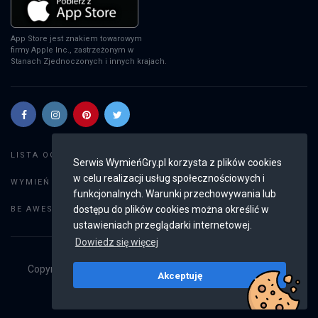
App Store jest znakiem towarowym
firmy Apple Inc., zastrzeżonym w
Stanach Zjednoczonych i innych krajach.
Szukaj gier
LISTA OGŁOSZEŃ:
Serwis WymieńGry.pl korzysta z plików cookies
w celu realizacji usług społecznościowych i
Dodaj ogłoszenie
WYMIEŃ GRY:
funkcjonalnych. Warunki przechowywania lub
Weryfikacja konta
dostępu do plików cookies można określić w
BE AWESOME:
ustawieniach przeglądarki internetowej.
Dowiedz się więcej
Copyright © 2019 - 2026
WymieńGry.pl
Wszystkie prawa
Akceptuję
zastrzeżone
v2.8.3