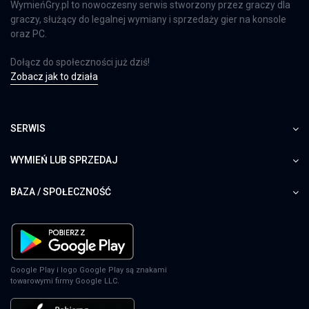
WymieńGry.pl to nowoczesny serwis stworzony przez graczy dla
graczy, służący do legalnej wymiany i sprzedaży gier na konsole
oraz PC.
Dołącz do społeczności już dziś!
Zobacz jak to działa
SERWIS
WYMIEŃ LUB SPRZEDAJ
BAZA / SPOŁECZNOŚĆ
Google Play i logo Google Play są znakami
towarowymi firmy Google LLC.