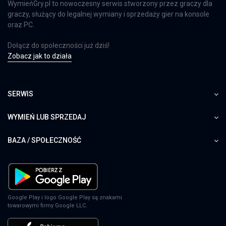
WymieńGry.pl to nowoczesny serwis stworzony przez graczy dla
graczy, służący do legalnej wymiany i sprzedaży gier na konsole
oraz PC.
Dołącz do społeczności już dziś!
Zobacz jak to działa
SERWIS
WYMIEŃ LUB SPRZEDAJ
BAZA / SPOŁECZNOŚĆ
Google Play i logo Google Play są znakami
towarowymi firmy Google LLC.