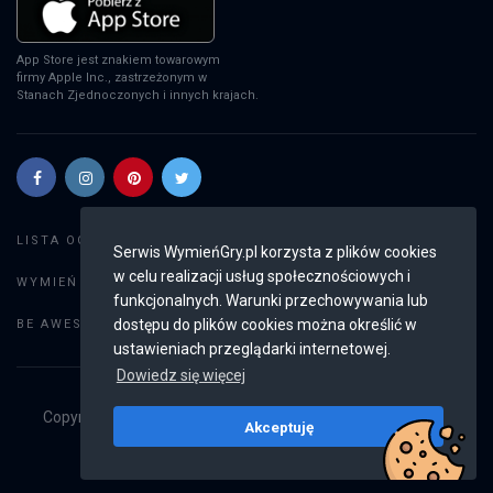
App Store jest znakiem towarowym
firmy Apple Inc., zastrzeżonym w
Stanach Zjednoczonych i innych krajach.
Szukaj gier
LISTA OGŁOSZEŃ:
Serwis WymieńGry.pl korzysta z plików cookies
w celu realizacji usług społecznościowych i
Dodaj ogłoszenie
WYMIEŃ GRY:
funkcjonalnych. Warunki przechowywania lub
Weryfikacja konta
dostępu do plików cookies można określić w
BE AWESOME:
ustawieniach przeglądarki internetowej.
Dowiedz się więcej
Copyright © 2019 - 2026
WymieńGry.pl
Wszystkie prawa
Akceptuję
zastrzeżone
v2.8.4