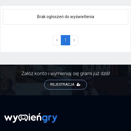
Brak ogłoszeń do wyświetlenia
(current)
1
Załóż konto i wymieniaj się grami już dziś!
REJESTRACJA