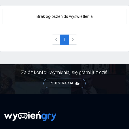
Brak ogłoszeń do wyświetlenia
(current)
1
Załóż konto i wymieniaj się grami już dziś!
REJESTRACJA