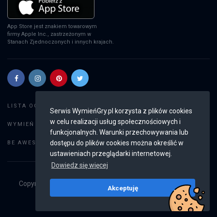
App Store jest znakiem towarowym
firmy Apple Inc., zastrzeżonym w
Stanach Zjednoczonych i innych krajach.
Szukaj gier
LISTA OGŁOSZEŃ:
Serwis WymieńGry.pl korzysta z plików cookies
w celu realizacji usług społecznościowych i
Dodaj ogłoszenie
WYMIEŃ GRY:
funkcjonalnych. Warunki przechowywania lub
Weryfikacja konta
dostępu do plików cookies można określić w
BE AWESOME:
ustawieniach przeglądarki internetowej.
Dowiedz się więcej
Copyright © 2019 - 2026
WymieńGry.pl
Wszystkie prawa
Akceptuję
zastrzeżone
v2.8.3