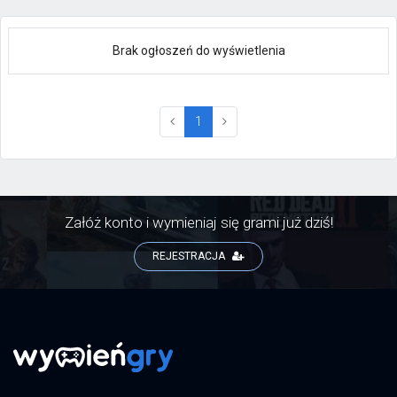
Brak ogłoszeń do wyświetlenia
(current)
1
Załóż konto i wymieniaj się grami już dziś!
REJESTRACJA