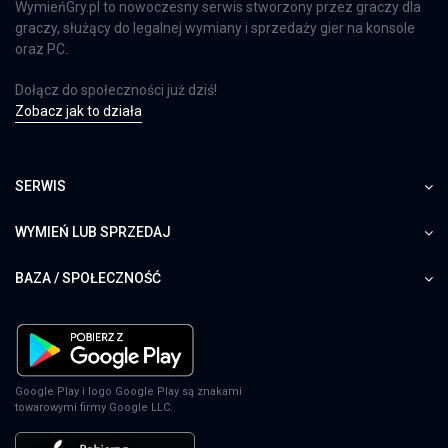
WymieńGry.pl to nowoczesny serwis stworzony przez graczy dla
graczy, służący do legalnej wymiany i sprzedaży gier na konsole
oraz PC.
Dołącz do społeczności już dziś!
Zobacz jak to działa
SERWIS
WYMIEŃ LUB SPRZEDAJ
BAZA / SPOŁECZNOŚĆ
Google Play i logo Google Play są znakami
towarowymi firmy Google LLC.