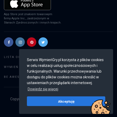
App Store jest znakiem towarowym
firmy Apple Inc., zastrzeżonym w
Stanach Zjednoczonych i innych krajach.
Szukaj gier
LISTA OGŁOSZEŃ:
Serwis WymieńGry.pl korzysta z plików cookies
w celu realizacji usług społecznościowych i
Dodaj ogłoszenie
WYMIEŃ GRY:
funkcjonalnych. Warunki przechowywania lub
Weryfikacja konta
dostępu do plików cookies można określić w
BE AWESOME:
ustawieniach przeglądarki internetowej.
Dowiedz się więcej
Copyright © 2019 - 2026
WymieńGry.pl
Wszystkie prawa
Akceptuję
zastrzeżone
v2.8.4