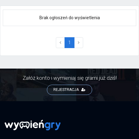
Brak ogłoszeń do wyświetlenia
(current)
1
Załóż konto i wymieniaj się grami już dziś!
REJESTRACJA