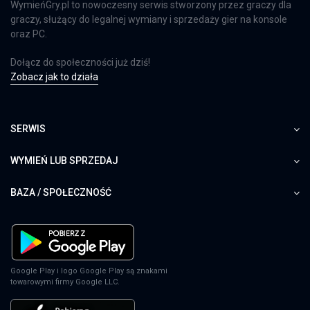
WymieńGry.pl to nowoczesny serwis stworzony przez graczy dla
graczy, służący do legalnej wymiany i sprzedaży gier na konsole
oraz PC.
Dołącz do społeczności już dziś!
Zobacz jak to działa
SERWIS
WYMIEŃ LUB SPRZEDAJ
BAZA / SPOŁECZNOŚĆ
Google Play i logo Google Play są znakami
towarowymi firmy Google LLC.