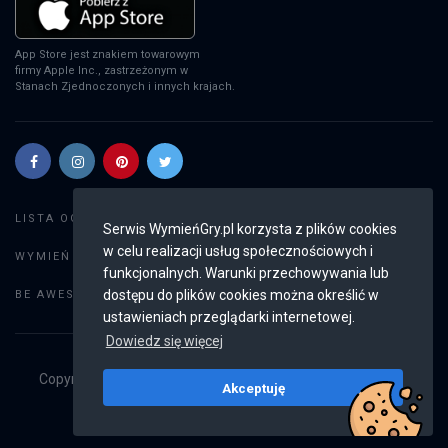
App Store jest znakiem towarowym
firmy Apple Inc., zastrzeżonym w
Stanach Zjednoczonych i innych krajach.
Szukaj gier
LISTA OGŁOSZEŃ:
Serwis WymieńGry.pl korzysta z plików cookies
w celu realizacji usług społecznościowych i
Dodaj ogłoszenie
WYMIEŃ GRY:
funkcjonalnych. Warunki przechowywania lub
Weryfikacja konta
dostępu do plików cookies można określić w
BE AWESOME:
ustawieniach przeglądarki internetowej.
Dowiedz się więcej
Copyright © 2019 - 2026
WymieńGry.pl
Wszystkie prawa
Akceptuję
zastrzeżone
v2.8.4