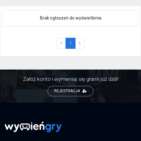
Brak ogłoszeń do wyświetlenia
(current)
1
Załóż konto i wymieniaj się grami już dziś!
REJESTRACJA