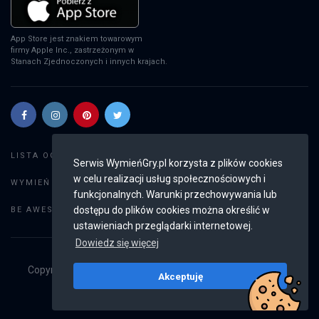
App Store jest znakiem towarowym
firmy Apple Inc., zastrzeżonym w
Stanach Zjednoczonych i innych krajach.
Szukaj gier
LISTA OGŁOSZEŃ:
Serwis WymieńGry.pl korzysta z plików cookies
w celu realizacji usług społecznościowych i
Dodaj ogłoszenie
WYMIEŃ GRY:
funkcjonalnych. Warunki przechowywania lub
Weryfikacja konta
dostępu do plików cookies można określić w
BE AWESOME:
ustawieniach przeglądarki internetowej.
Dowiedz się więcej
Copyright © 2019 - 2026
WymieńGry.pl
Wszystkie prawa
Akceptuję
zastrzeżone
v2.8.4