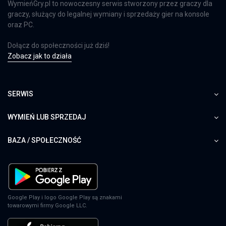
WymieńGry.pl to nowoczesny serwis stworzony przez graczy dla
graczy, służący do legalnej wymiany i sprzedaży gier na konsole
oraz PC.
Dołącz do społeczności już dziś!
Zobacz jak to działa
SERWIS
WYMIEŃ LUB SPRZEDAJ
BAZA / SPOŁECZNOŚĆ
Google Play i logo Google Play są znakami
towarowymi firmy Google LLC.