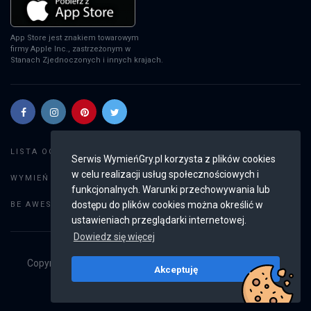
App Store jest znakiem towarowym
firmy Apple Inc., zastrzeżonym w
Stanach Zjednoczonych i innych krajach.
Szukaj gier
LISTA OGŁOSZEŃ:
Serwis WymieńGry.pl korzysta z plików cookies
w celu realizacji usług społecznościowych i
Dodaj ogłoszenie
WYMIEŃ GRY:
funkcjonalnych. Warunki przechowywania lub
Weryfikacja konta
dostępu do plików cookies można określić w
BE AWESOME:
ustawieniach przeglądarki internetowej.
Dowiedz się więcej
Copyright © 2019 - 2026
WymieńGry.pl
Wszystkie prawa
Akceptuję
zastrzeżone
v2.8.3