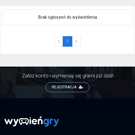
Brak ogłoszeń do wyświetlenia
(current)
1
Załóż konto i wymieniaj się grami już dziś!
REJESTRACJA