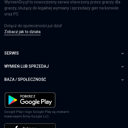
WymieńGry.pl to nowoczesny serwis stworzony przez graczy dla
graczy, służący do legalnej wymiany i sprzedaży gier na konsole
oraz PC.
Dołącz do społeczności już dziś!
Zobacz jak to działa
SERWIS
WYMIEŃ LUB SPRZEDAJ
BAZA / SPOŁECZNOŚĆ
Google Play i logo Google Play są znakami
towarowymi firmy Google LLC.