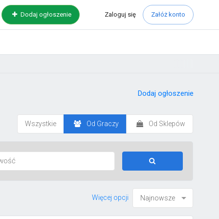
Zaloguj
się
Dodaj ogłoszenie
Załóż konto
Dodaj ogłoszenie
Wszystkie
Od Graczy
Od Sklepów
Więcej opcji