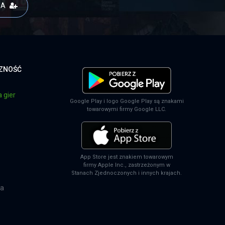
JA
CZNOŚĆ
 gier
Google Play i logo Google Play są znakami
towarowymi firmy Google LLC.
App Store jest znakiem towarowym
firmy Apple Inc., zastrzeżonym w
Stanach Zjednoczonych i innych krajach.
na