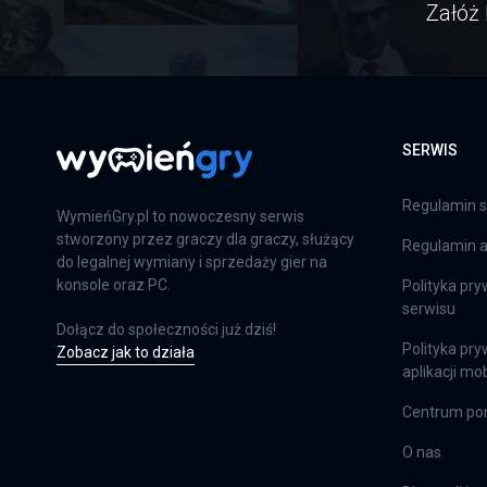
Załóż 
SERWIS
Regulamin s
WymieńGry.pl to nowoczesny serwis
stworzony przez graczy dla graczy, służący
Regulamin ap
do legalnej wymiany i sprzedaży gier na
konsole oraz PC.
Polityka pry
serwisu
Dołącz do społeczności już dziś!
Polityka pry
Zobacz jak to działa
aplikacji mob
Centrum p
O nas