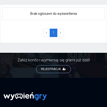
Brak ogłoszeń do wyświetlenia
(current)
1
Załóż konto i wymieniaj się grami już dziś!
REJESTRACJA