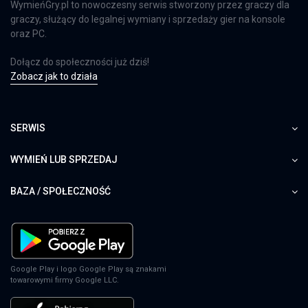
WymieńGry.pl to nowoczesny serwis stworzony przez graczy dla
graczy, służący do legalnej wymiany i sprzedaży gier na konsole
oraz PC.
Dołącz do społeczności już dziś!
Zobacz jak to działa
SERWIS
WYMIEŃ LUB SPRZEDAJ
BAZA / SPOŁECZNOŚĆ
Google Play i logo Google Play są znakami
towarowymi firmy Google LLC.