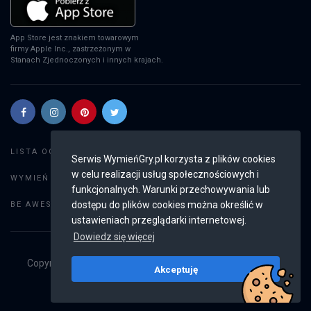
App Store jest znakiem towarowym
firmy Apple Inc., zastrzeżonym w
Stanach Zjednoczonych i innych krajach.
Szukaj gier
LISTA OGŁOSZEŃ:
Serwis WymieńGry.pl korzysta z plików cookies
w celu realizacji usług społecznościowych i
Dodaj ogłoszenie
WYMIEŃ GRY:
funkcjonalnych. Warunki przechowywania lub
Weryfikacja konta
dostępu do plików cookies można określić w
BE AWESOME:
ustawieniach przeglądarki internetowej.
Dowiedz się więcej
Copyright © 2019 - 2026
WymieńGry.pl
Wszystkie prawa
Akceptuję
zastrzeżone
v2.8.4