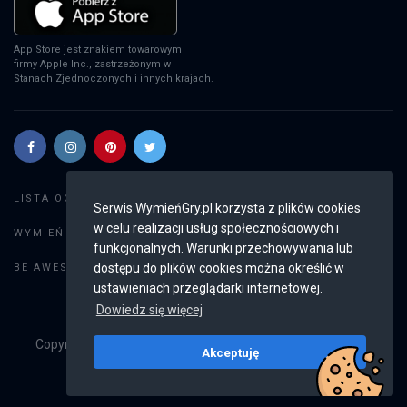
App Store jest znakiem towarowym
firmy Apple Inc., zastrzeżonym w
Stanach Zjednoczonych i innych krajach.
Szukaj gier
LISTA OGŁOSZEŃ:
Serwis WymieńGry.pl korzysta z plików cookies
w celu realizacji usług społecznościowych i
Dodaj ogłoszenie
WYMIEŃ GRY:
funkcjonalnych. Warunki przechowywania lub
Weryfikacja konta
dostępu do plików cookies można określić w
BE AWESOME:
ustawieniach przeglądarki internetowej.
Dowiedz się więcej
Copyright © 2019 - 2026
WymieńGry.pl
Wszystkie prawa
Akceptuję
zastrzeżone
v2.8.4