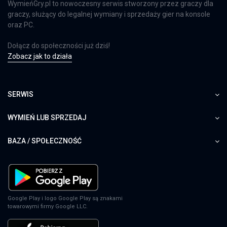
WymieńGry.pl to nowoczesny serwis stworzony przez graczy dla
graczy, służący do legalnej wymiany i sprzedaży gier na konsole
oraz PC.
Dołącz do społeczności już dziś!
Zobacz jak to działa
SERWIS
WYMIEŃ LUB SPRZEDAJ
BAZA / SPOŁECZNOŚĆ
Google Play i logo Google Play są znakami
towarowymi firmy Google LLC.