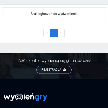
Brak ogłoszeń do wyświetlenia
(current)
1
Załóż konto i wymieniaj się grami już dziś!
REJESTRACJA