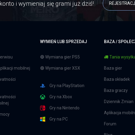
konto i wymieniaj się grami już dziś!
REJESTRAC
WYMIEŃ LUB SPRZEDAJ
BAZA / SPOŁE
erwisu
🔵 Wymiana gier PS5
Tania wysyłka
likacji mobilnej
🟢 Wymiana gier XSX
Baza gier
watności
Baza okładek
Gry na PlayStation
Baza graczy
watności
Gry na Xbox
Dziennik Zmian
ilnej
Gry na Nintendo
Aplikacja mobil
omocy
Gry na PC
Forum