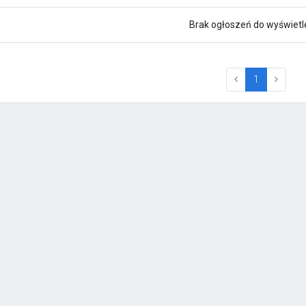
Brak ogłoszeń do wyświetl
(current)
1