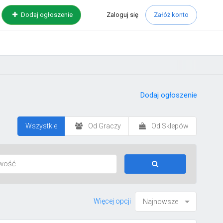
Zaloguj
się
Dodaj ogłoszenie
Załóż konto
Dodaj ogłoszenie
Wszystkie
Od Graczy
Od Sklepów
Więcej opcji