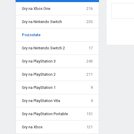
Gry na Xbox One
216
Gry na Nintendo Switch
233
Pozostałe
Gry na Nintendo Switch 2
17
Gry na PlayStation 3
243
Gry na PlayStation 2
211
Gry na PlayStation 1
9
Gry na PlayStation Vita
4
Gry na PlayStation Portable
151
Gry na Xbox
121