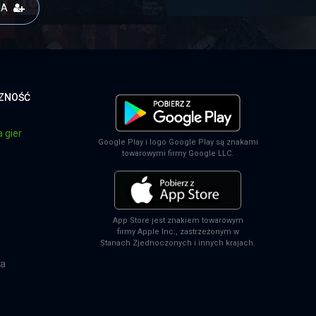
JA
CZNOŚĆ
 gier
Google Play i logo Google Play są znakami
towarowymi firmy Google LLC.
App Store jest znakiem towarowym
firmy Apple Inc., zastrzeżonym w
Stanach Zjednoczonych i innych krajach.
na