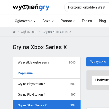
Ogłoszenia
Baza
Pomoc
Forum
Blog
Ogłoszenia
Gry na Xbox Series X
Gry na Xbox Series X
Wszystkie
Wszystkie ogłoszenia
3040
Popularne
Gry na PlayStation 5
602
Gry na PlayStation 4
497
Gry na Xbox Series X
194