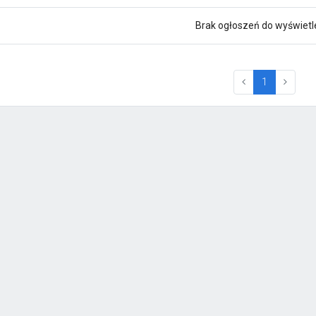
Brak ogłoszeń do wyświetl
(current)
1