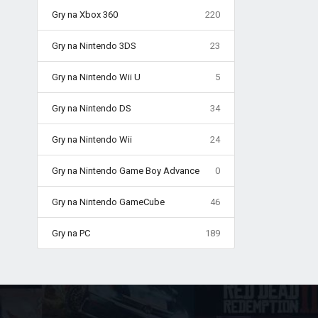
Gry na Xbox 360
220
Gry na Nintendo 3DS
23
Gry na Nintendo Wii U
5
Gry na Nintendo DS
34
Gry na Nintendo Wii
24
Gry na Nintendo Game Boy Advance
0
Gry na Nintendo GameCube
46
Gry na PC
189