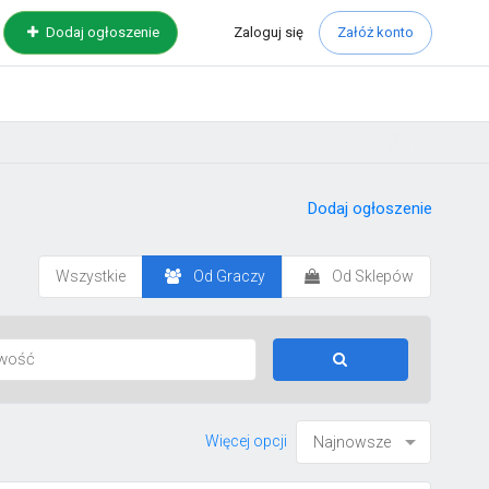
Zaloguj
się
Dodaj ogłoszenie
Załóż konto
Dodaj ogłoszenie
Wszystkie
Od Graczy
Od Sklepów
Więcej opcji