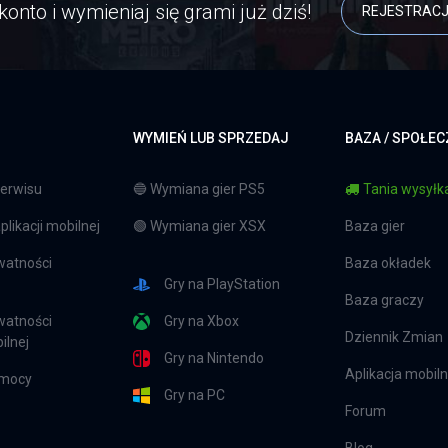
konto i wymieniaj się grami już dziś!
REJESTRAC
WYMIEŃ LUB SPRZEDAJ
BAZA / SPOŁE
erwisu
🔵 Wymiana gier PS5
Tania wysyłka
likacji mobilnej
🟢 Wymiana gier XSX
Baza gier
watności
Baza okładek
Gry na PlayStation
Baza graczy
watności
Gry na Xbox
Dziennik Zmian
ilnej
Gry na Nintendo
Aplikacja mobil
omocy
Gry na PC
Forum