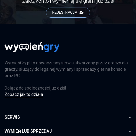
Załóż konto i wymieniaj się grami już dziś!
REJESTRACJA
WymieńGry.pl to nowoczesny serwis stworzony przez graczy dla
graczy, służący do legalnej wymiany i sprzedaży gier na konsole
oraz PC.
Dołącz do społeczności już dziś!
Zobacz jak to działa
SERWIS
WYMIEŃ LUB SPRZEDAJ