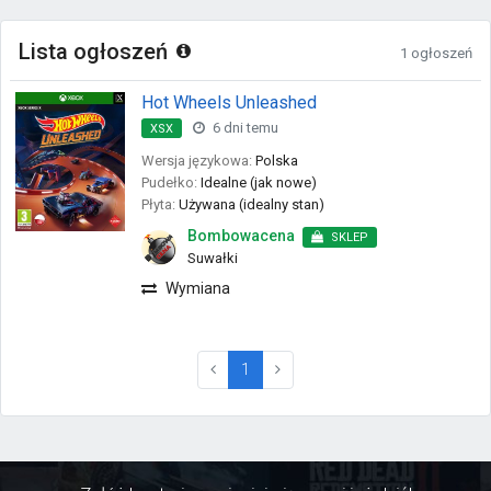
Lista ogłoszeń
1 ogłoszeń
Hot Wheels Unleashed
6 dni temu
XSX
Wersja językowa:
Polska
Pudełko:
Idealne (jak nowe)
Płyta:
Używana (idealny stan)
Bombowacena
SKLEP
Suwałki
Wymiana
(current)
1