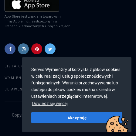
App Store jest znakiem towarowym
firmy Apple Inc., zastrzeżonym w
Stanach Zjednoczonych i innych krajach.
Szukaj gier
LISTA OGŁOSZEŃ:
Serwis WymieńGry.pl korzysta z plików cookies
w celu realizacji usług społecznościowych i
Dodaj ogłoszenie
WYMIEŃ GRY:
funkcjonalnych. Warunki przechowywania lub
Weryfikacja konta
dostępu do plików cookies można określić w
BE AWESOME:
ustawieniach przeglądarki internetowej.
Dowiedz się więcej
Copyright © 2019 - 2026
WymieńGry.pl
Wszystkie prawa
Akceptuję
zastrzeżone
v2.8.2