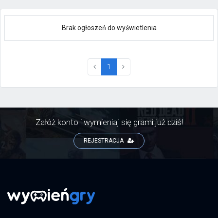
Brak ogłoszeń do wyświetlenia
(current)
1
Załóż konto i wymieniaj się grami już dziś!
REJESTRACJA