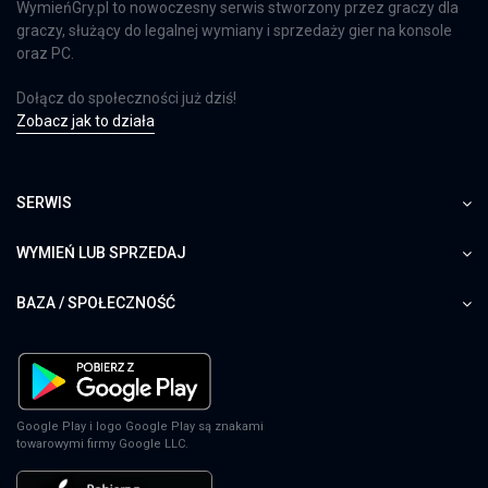
WymieńGry.pl to nowoczesny serwis stworzony przez graczy dla
graczy, służący do legalnej wymiany i sprzedaży gier na konsole
oraz PC.
Dołącz do społeczności już dziś!
Zobacz jak to działa
SERWIS
WYMIEŃ LUB SPRZEDAJ
BAZA / SPOŁECZNOŚĆ
Google Play i logo Google Play są znakami
towarowymi firmy Google LLC.