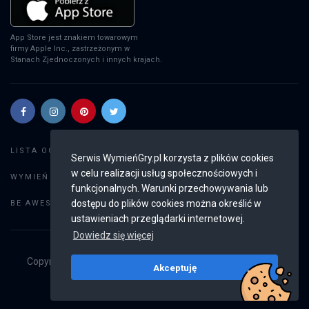
App Store jest znakiem towarowym
firmy Apple Inc., zastrzeżonym w
Stanach Zjednoczonych i innych krajach.
Szukaj gier
LISTA OGŁOSZEŃ:
Serwis WymieńGry.pl korzysta z plików cookies
w celu realizacji usług społecznościowych i
Dodaj ogłoszenie
WYMIEŃ GRY:
funkcjonalnych. Warunki przechowywania lub
Weryfikacja konta
dostępu do plików cookies można określić w
BE AWESOME:
ustawieniach przeglądarki internetowej.
Dowiedz się więcej
Copyright © 2019 - 2026
WymieńGry.pl
Wszystkie prawa
Akceptuję
zastrzeżone
v2.8.2