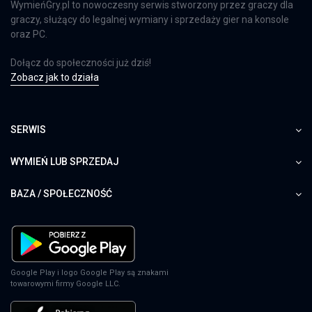
WymieńGry.pl to nowoczesny serwis stworzony przez graczy dla
graczy, służący do legalnej wymiany i sprzedaży gier na konsole
oraz PC.
Dołącz do społeczności już dziś!
Zobacz jak to działa
SERWIS
WYMIEŃ LUB SPRZEDAJ
BAZA / SPOŁECZNOŚĆ
Google Play i logo Google Play są znakami
towarowymi firmy Google LLC.