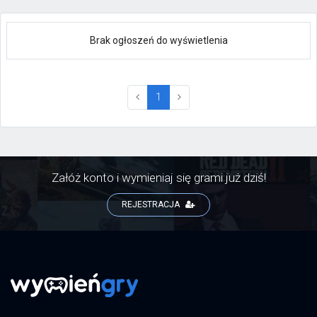
Brak ogłoszeń do wyświetlenia
(current)
1
Załóż konto i wymieniaj się grami już dziś!
REJESTRACJA