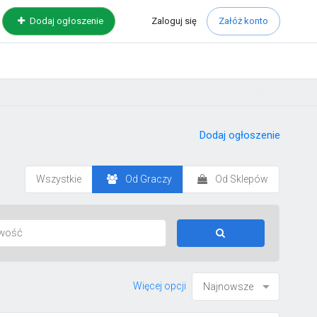
Zaloguj
się
Dodaj ogłoszenie
Załóż konto
Dodaj ogłoszenie
Wszystkie
Od Graczy
Od Sklepów
Więcej opcji