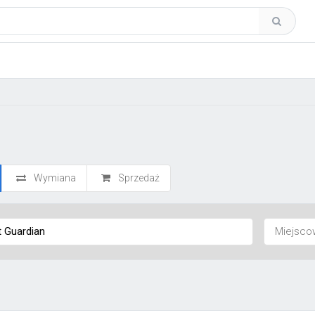
Wymiana
Sprzedaż