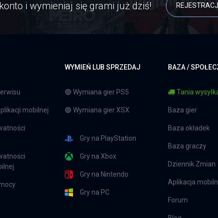
konto i wymieniaj się grami już dziś!
REJESTRAC
WYMIEŃ LUB SPRZEDAJ
BAZA / SPOŁE
erwisu
🔵 Wymiana gier PS5
Tania wysyłka
likacji mobilnej
🟢 Wymiana gier XSX
Baza gier
watności
Baza okładek
Gry na PlayStation
Baza graczy
watności
Gry na Xbox
Dziennik Zmian
ilnej
Gry na Nintendo
Aplikacja mobil
omocy
Gry na PC
Forum