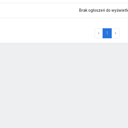
Brak ogłoszeń do wyświetl
(current)
1