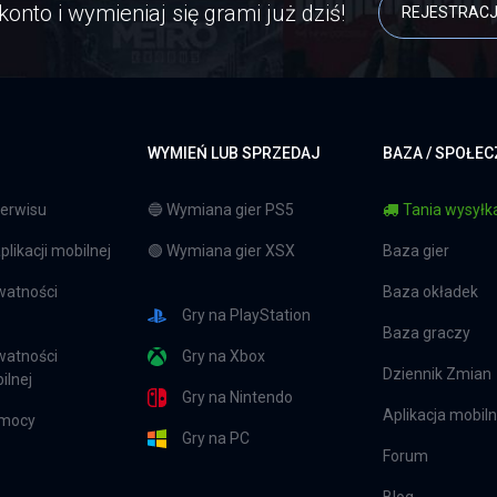
konto i wymieniaj się grami już dziś!
REJESTRAC
WYMIEŃ LUB SPRZEDAJ
BAZA / SPOŁE
erwisu
🔵 Wymiana gier PS5
Tania wysyłka
likacji mobilnej
🟢 Wymiana gier XSX
Baza gier
watności
Baza okładek
Gry na PlayStation
Baza graczy
watności
Gry na Xbox
Dziennik Zmian
ilnej
Gry na Nintendo
Aplikacja mobil
omocy
Gry na PC
Forum