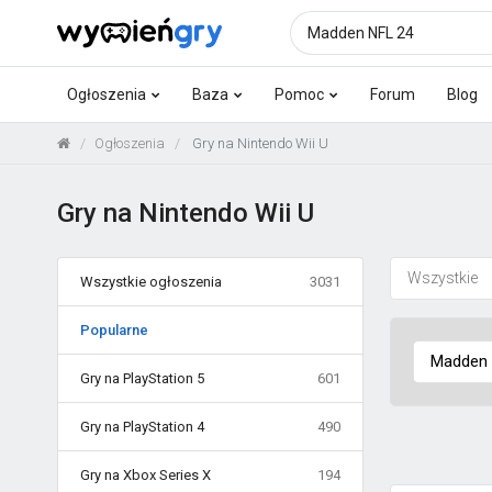
Ogłoszenia
Baza
Pomoc
Forum
Blog
Ogłoszenia
Gry na Nintendo Wii U
Gry na Nintendo Wii U
Wszystkie
Wszystkie ogłoszenia
3031
Popularne
Gry na PlayStation 5
601
Gry na PlayStation 4
490
Gry na Xbox Series X
194