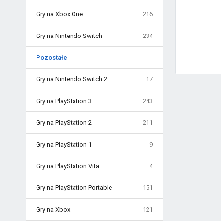
Gry na Xbox One
216
Gry na Nintendo Switch
234
Pozostałe
Gry na Nintendo Switch 2
17
Gry na PlayStation 3
243
Gry na PlayStation 2
211
Gry na PlayStation 1
9
Gry na PlayStation Vita
4
Gry na PlayStation Portable
151
Gry na Xbox
121