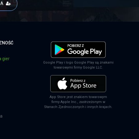
JA
CZNOŚĆ
 gier
Google Play i logo Google Play są znakami
towarowymi firmy Google LLC.
App Store jest znakiem towarowym
firmy Apple Inc., zastrzeżonym w
Stanach Zjednoczonych i innych krajach.
na