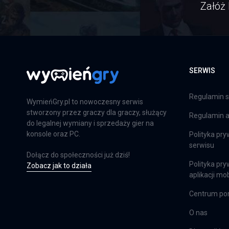
Załóż 
SERWIS
Regulamin s
WymieńGry.pl to nowoczesny serwis
stworzony przez graczy dla graczy, służący
Regulamin ap
do legalnej wymiany i sprzedaży gier na
konsole oraz PC.
Polityka pry
serwisu
Dołącz do społeczności już dziś!
Polityka pry
Zobacz jak to działa
aplikacji mob
Centrum p
O nas