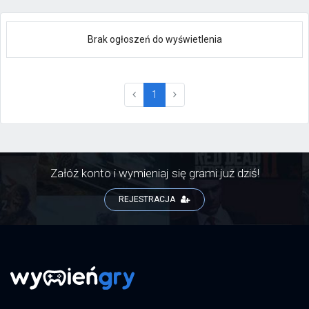
Brak ogłoszeń do wyświetlenia
(current)
1
Załóż konto i wymieniaj się grami już dziś!
REJESTRACJA