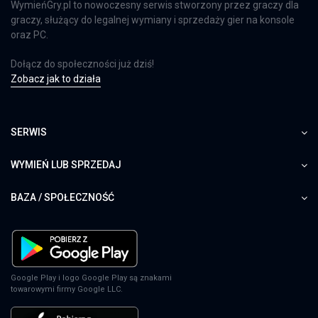
WymieńGry.pl to nowoczesny serwis stworzony przez graczy dla
graczy, służący do legalnej wymiany i sprzedaży gier na konsole
oraz PC.
Dołącz do społeczności już dziś!
Zobacz jak to działa
SERWIS
WYMIEŃ LUB SPRZEDAJ
BAZA / SPOŁECZNOŚĆ
Google Play i logo Google Play są znakami
towarowymi firmy Google LLC.