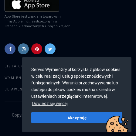
App Store jest znakiem towarowym
firmy Apple Inc., zastrzeżonym w
Stanach Zjednoczonych i innych krajach.
Szukaj gier
LISTA OGŁOSZEŃ:
Serwis WymieńGry.pl korzysta z plików cookies
w celu realizacji usług społecznościowych i
Dodaj ogłoszenie
WYMIEŃ GRY:
funkcjonalnych. Warunki przechowywania lub
Weryfikacja konta
dostępu do plików cookies można określić w
BE AWESOME:
ustawieniach przeglądarki internetowej.
Dowiedz się więcej
Copyright © 2019 - 2026
WymieńGry.pl
Wszystkie prawa
Akceptuję
zastrzeżone
v2.8.4