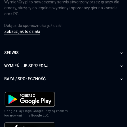
WymieńGry.pl to nowoczesny serwis stworzony przez graczy dla
graczy, służący do legalnej wymiany i sprzedaży gier na konsole
oraz PC.
Dołącz do społeczności już dziś!
Zobacz jak to działa
SERWIS
WYMIEŃ LUB SPRZEDAJ
BAZA / SPOŁECZNOŚĆ
Google Play i logo Google Play są znakami
towarowymi firmy Google LLC.