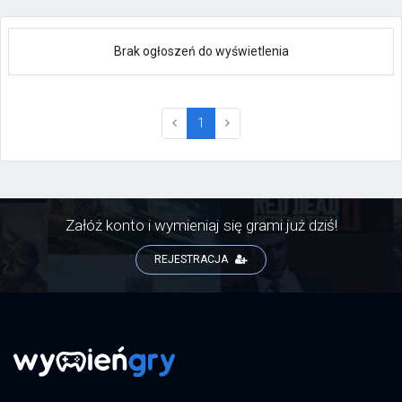
Brak ogłoszeń do wyświetlenia
(current)
1
Załóż konto i wymieniaj się grami już dziś!
REJESTRACJA