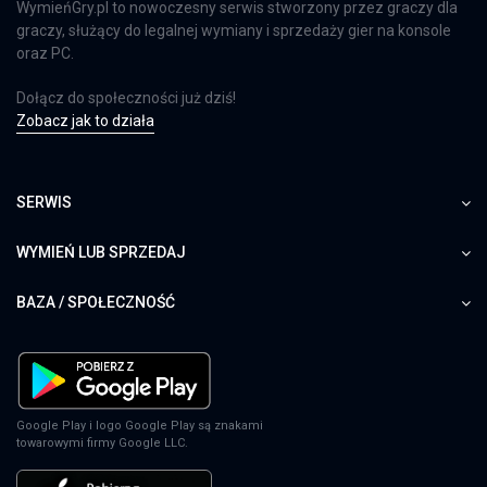
WymieńGry.pl to nowoczesny serwis stworzony przez graczy dla
graczy, służący do legalnej wymiany i sprzedaży gier na konsole
oraz PC.
Dołącz do społeczności już dziś!
Zobacz jak to działa
SERWIS
WYMIEŃ LUB SPRZEDAJ
BAZA / SPOŁECZNOŚĆ
Google Play i logo Google Play są znakami
towarowymi firmy Google LLC.