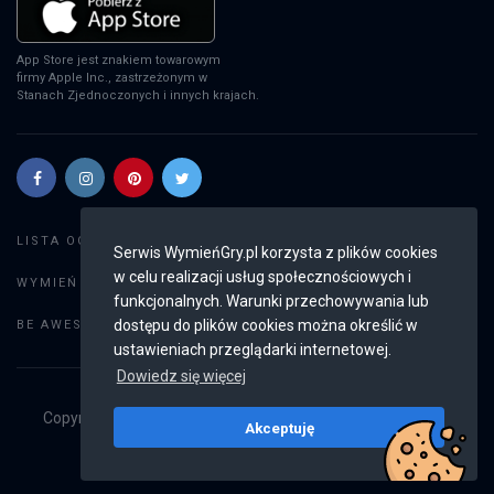
App Store jest znakiem towarowym
firmy Apple Inc., zastrzeżonym w
Stanach Zjednoczonych i innych krajach.
Szukaj gier
LISTA OGŁOSZEŃ:
Serwis WymieńGry.pl korzysta z plików cookies
w celu realizacji usług społecznościowych i
Dodaj ogłoszenie
WYMIEŃ GRY:
funkcjonalnych. Warunki przechowywania lub
Weryfikacja konta
dostępu do plików cookies można określić w
BE AWESOME:
ustawieniach przeglądarki internetowej.
Dowiedz się więcej
Copyright © 2019 - 2026
WymieńGry.pl
Wszystkie prawa
Akceptuję
zastrzeżone
v2.8.3