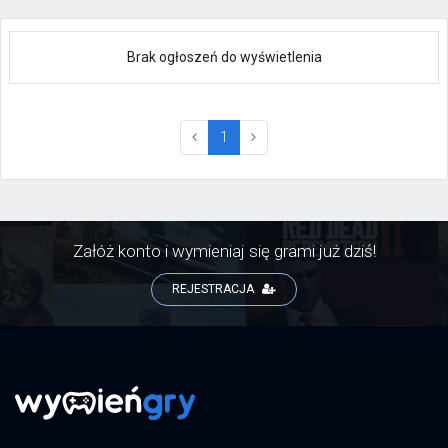
Brak ogłoszeń do wyświetlenia
(current)
1
Załóż konto i wymieniaj się grami już dziś!
REJESTRACJA