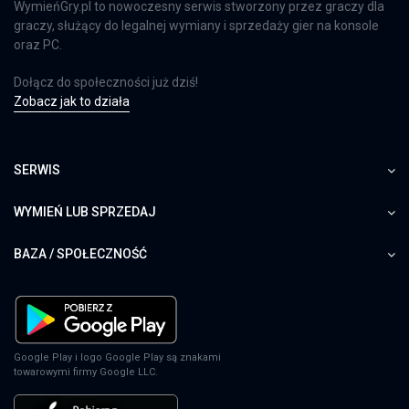
WymieńGry.pl to nowoczesny serwis stworzony przez graczy dla
graczy, służący do legalnej wymiany i sprzedaży gier na konsole
oraz PC.
Dołącz do społeczności już dziś!
Zobacz jak to działa
SERWIS
WYMIEŃ LUB SPRZEDAJ
BAZA / SPOŁECZNOŚĆ
Google Play i logo Google Play są znakami
towarowymi firmy Google LLC.