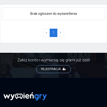
Brak ogłoszeń do wyświetlenia
(current)
1
Załóż konto i wymieniaj się grami już dziś!
REJESTRACJA