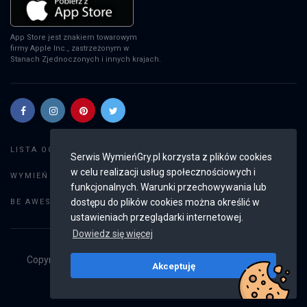
App Store jest znakiem towarowym
firmy Apple Inc., zastrzeżonym w
Stanach Zjednoczonych i innych krajach.
Szukaj gier
LISTA OGŁOSZEŃ:
Serwis WymieńGry.pl korzysta z plików cookies
w celu realizacji usług społecznościowych i
Dodaj ogłoszenie
WYMIEŃ GRY:
funkcjonalnych. Warunki przechowywania lub
Weryfikacja konta
dostępu do plików cookies można określić w
BE AWESOME:
ustawieniach przeglądarki internetowej.
Dowiedz się więcej
Copyright © 2019 - 2026
WymieńGry.pl
Wszystkie prawa
Akceptuję
zastrzeżone
v2.8.3