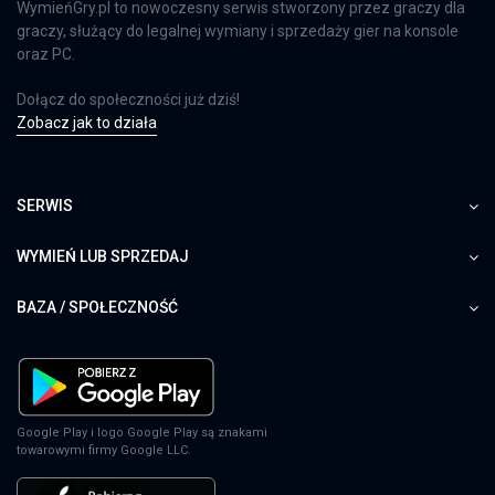
WymieńGry.pl to nowoczesny serwis stworzony przez graczy dla
graczy, służący do legalnej wymiany i sprzedaży gier na konsole
oraz PC.
Dołącz do społeczności już dziś!
Zobacz jak to działa
SERWIS
WYMIEŃ LUB SPRZEDAJ
BAZA / SPOŁECZNOŚĆ
Google Play i logo Google Play są znakami
towarowymi firmy Google LLC.