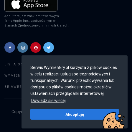
App Store jest znakiem towarowym
firmy Apple Inc., zastrzeżonym w
Stanach Zjednoczonych i innych krajach.
Szukaj gier
LISTA OGŁOSZEŃ:
Serwis WymieńGry.pl korzysta z plików cookies
w celu realizacji usług społecznościowych i
Dodaj ogłoszenie
WYMIEŃ GRY:
funkcjonalnych. Warunki przechowywania lub
Weryfikacja konta
dostępu do plików cookies można określić w
BE AWESOME:
ustawieniach przeglądarki internetowej.
Dowiedz się więcej
Copyright © 2019 - 2026
WymieńGry.pl
Wszystkie prawa
Akceptuję
zastrzeżone
v2.8.2