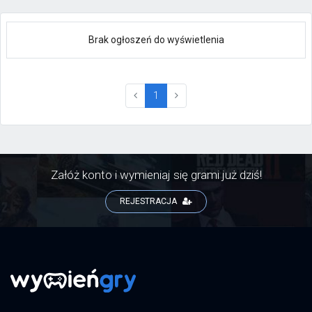
Brak ogłoszeń do wyświetlenia
(current)
1
Załóż konto i wymieniaj się grami już dziś!
REJESTRACJA