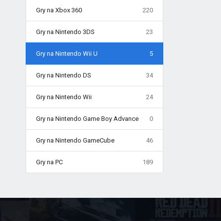
Gry na Xbox 360
220
Gry na Nintendo 3DS
23
Gry na Nintendo Wii U
5
Gry na Nintendo DS
34
Gry na Nintendo Wii
24
Gry na Nintendo Game Boy Advance
0
Gry na Nintendo GameCube
46
Gry na PC
189