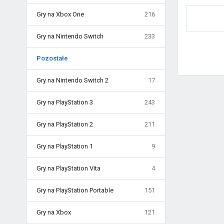
Gry na Xbox One
216
Gry na Nintendo Switch
233
Pozostałe
Gry na Nintendo Switch 2
17
Gry na PlayStation 3
243
Gry na PlayStation 2
211
Gry na PlayStation 1
9
Gry na PlayStation Vita
4
Gry na PlayStation Portable
151
Gry na Xbox
121