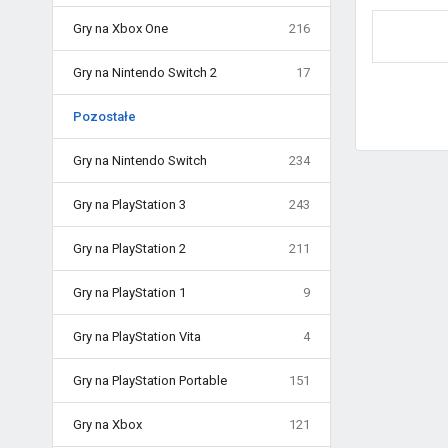
Gry na Xbox One
216
Gry na Nintendo Switch 2
17
Pozostałe
Gry na Nintendo Switch
234
Gry na PlayStation 3
243
Gry na PlayStation 2
211
Gry na PlayStation 1
9
Gry na PlayStation Vita
4
Gry na PlayStation Portable
151
Gry na Xbox
121