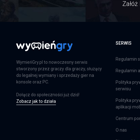
Załóż 
SERWIS
Regulamin s
WymieńGry.pl to nowoczesny serwis
stworzony przez graczy dla graczy, służący
Regulamin ap
do legalnej wymiany i sprzedaży gier na
konsole oraz PC.
Polityka pry
serwisu
Dołącz do społeczności już dziś!
Polityka pry
Zobacz jak to działa
aplikacji mob
Centrum p
O nas