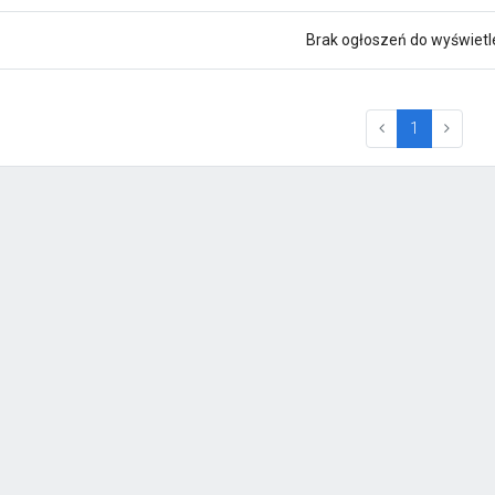
Brak ogłoszeń do wyświetl
(current)
1