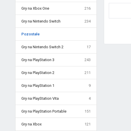
Gry na Xbox One
216
Gry na Nintendo Switch
234
Pozostałe
Gry na Nintendo Switch 2
17
Gry na PlayStation 3
243
Gry na PlayStation 2
211
Gry na PlayStation 1
9
Gry na PlayStation Vita
4
Gry na PlayStation Portable
151
Gry na Xbox
121