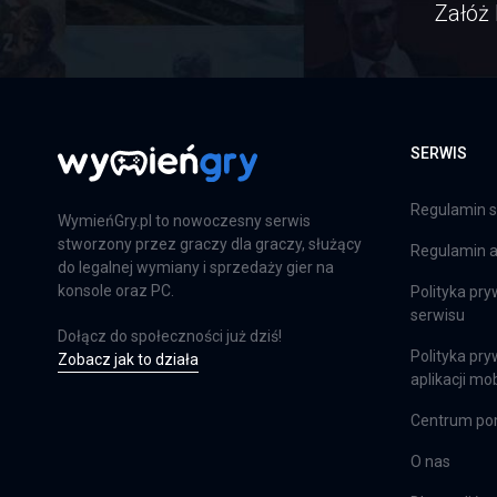
Załóż 
SERWIS
Regulamin s
WymieńGry.pl to nowoczesny serwis
stworzony przez graczy dla graczy, służący
Regulamin ap
do legalnej wymiany i sprzedaży gier na
konsole oraz PC.
Polityka pry
serwisu
Dołącz do społeczności już dziś!
Polityka pry
Zobacz jak to działa
aplikacji mob
Centrum p
O nas