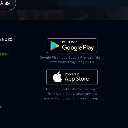
JA
CZNOŚĆ
 gier
Google Play i logo Google Play są znakami
towarowymi firmy Google LLC.
App Store jest znakiem towarowym
firmy Apple Inc., zastrzeżonym w
Stanach Zjednoczonych i innych krajach.
na