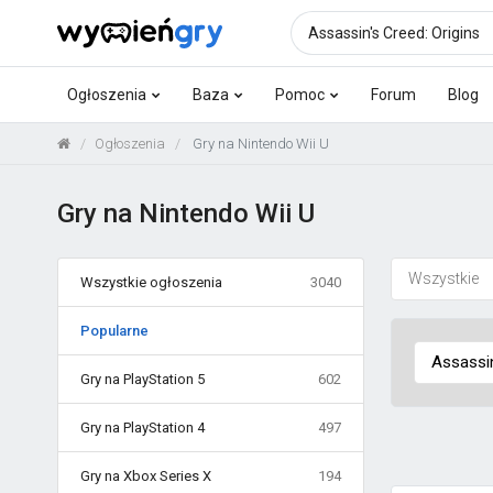
Ogłoszenia
Baza
Pomoc
Forum
Blog
Ogłoszenia
Gry na Nintendo Wii U
Gry na Nintendo Wii U
Wszystkie
Wszystkie ogłoszenia
3040
Popularne
Gry na PlayStation 5
602
Gry na PlayStation 4
497
Gry na Xbox Series X
194