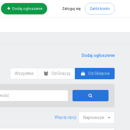
Zaloguj
się
Dodaj ogłoszenie
Załóż konto
Dodaj ogłoszenie
Wszystkie
Od Graczy
Od Sklepów
Więcej opcji