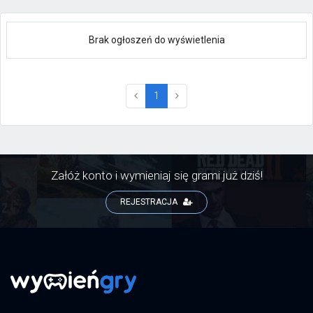
Brak ogłoszeń do wyświetlenia
(current)
1
Załóż konto i wymieniaj się grami już dziś!
REJESTRACJA