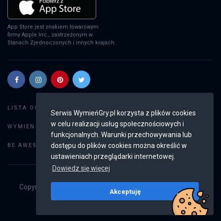
App Store jest znakiem towarowym
firmy Apple Inc., zastrzeżonym w
Stanach Zjednoczonych i innych krajach.
Szukaj gier
LISTA OGŁOSZEŃ:
Serwis WymieńGry.pl korzysta z plików cookies
w celu realizacji usług społecznościowych i
Dodaj ogłoszenie
WYMIEŃ GRY:
funkcjonalnych. Warunki przechowywania lub
Weryfikacja konta
dostępu do plików cookies można określić w
BE AWESOME:
ustawieniach przeglądarki internetowej.
Dowiedz się więcej
Copyright © 2019 - 2026
WymieńGry.pl
Wszystkie prawa
Akceptuję
zastrzeżone
v2.8.4