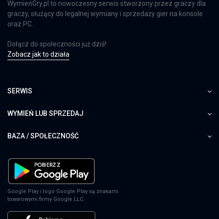
WymieńGry.pl to nowoczesny serwis stworzony przez graczy dla
graczy, służący do legalnej wymiany i sprzedaży gier na konsole
oraz PC.
Dołącz do społeczności już dziś!
Zobacz jak to działa
SERWIS
WYMIEŃ LUB SPRZEDAJ
BAZA / SPOŁECZNOŚĆ
Google Play i logo Google Play są znakami
towarowymi firmy Google LLC.