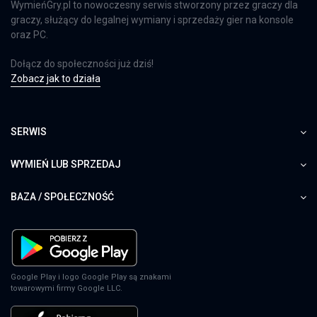
WymieńGry.pl to nowoczesny serwis stworzony przez graczy dla
graczy, służący do legalnej wymiany i sprzedaży gier na konsole
oraz PC.
Dołącz do społeczności już dziś!
Zobacz jak to działa
SERWIS
WYMIEŃ LUB SPRZEDAJ
BAZA / SPOŁECZNOŚĆ
Google Play i logo Google Play są znakami
towarowymi firmy Google LLC.