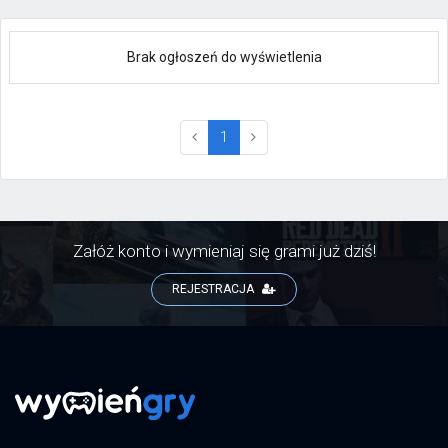
Brak ogłoszeń do wyświetlenia
(current)
1
Załóż konto i wymieniaj się grami już dziś!
REJESTRACJA