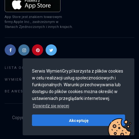
App Store jest znakiem towarowym
firmy Apple Inc., zastrzeżonym w
Stanach Zjednoczonych i innych krajach.
Szukaj gier
LISTA OGŁOSZEŃ:
Serwis WymieńGry.pl korzysta z plików cookies
w celu realizacji usług społecznościowych i
Dodaj ogłoszenie
WYMIEŃ GRY:
funkcjonalnych. Warunki przechowywania lub
Weryfikacja konta
dostępu do plików cookies można określić w
BE AWESOME:
ustawieniach przeglądarki internetowej.
Dowiedz się więcej
Copyright © 2019 - 2026
WymieńGry.pl
Wszystkie prawa
Akceptuję
zastrzeżone
v2.8.4