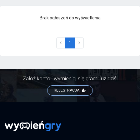
Brak ogłoszeń do wyświetlenia
(current)
1
Załóż konto i wymieniaj się grami już dziś!
REJESTRACJA