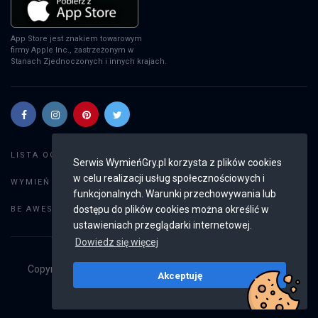
App Store jest znakiem towarowym
firmy Apple Inc., zastrzeżonym w
Stanach Zjednoczonych i innych krajach.
Szukaj gier
LISTA OGŁOSZEŃ:
Serwis WymieńGry.pl korzysta z plików cookies
w celu realizacji usług społecznościowych i
Dodaj ogłoszenie
WYMIEŃ GRY:
funkcjonalnych. Warunki przechowywania lub
Weryfikacja konta
dostępu do plików cookies można określić w
BE AWESOME:
ustawieniach przeglądarki internetowej.
Dowiedz się więcej
Copyright © 2019 - 2026
WymieńGry.pl
Wszystkie prawa
Akceptuję
zastrzeżone
v2.8.4