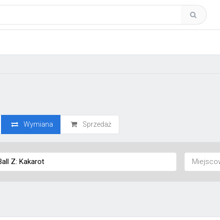
Wymiana
Sprzedaż