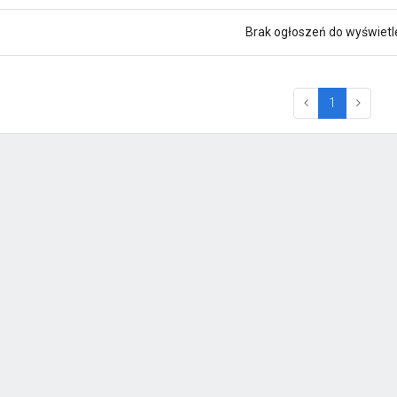
Brak ogłoszeń do wyświetl
(current)
1