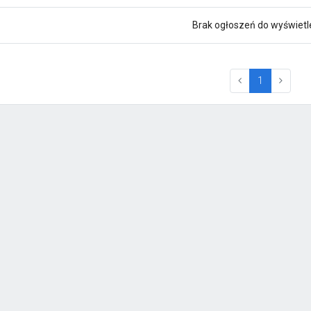
Brak ogłoszeń do wyświetl
(current)
1