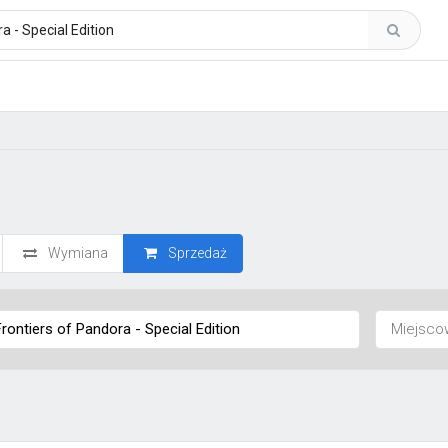
Wymiana
Sprzedaż