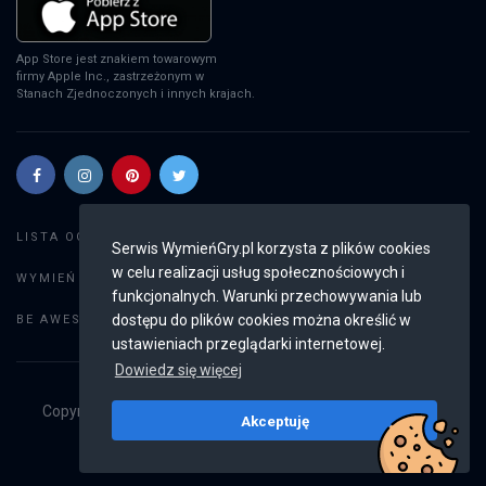
App Store jest znakiem towarowym
firmy Apple Inc., zastrzeżonym w
Stanach Zjednoczonych i innych krajach.
Szukaj gier
LISTA OGŁOSZEŃ:
Serwis WymieńGry.pl korzysta z plików cookies
w celu realizacji usług społecznościowych i
Dodaj ogłoszenie
WYMIEŃ GRY:
funkcjonalnych. Warunki przechowywania lub
Weryfikacja konta
dostępu do plików cookies można określić w
BE AWESOME:
ustawieniach przeglądarki internetowej.
Dowiedz się więcej
Copyright © 2019 - 2026
WymieńGry.pl
Wszystkie prawa
Akceptuję
zastrzeżone
v2.8.4