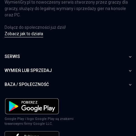
WymieńGry.pl to nowoczesny serwis stworzony przez graczy dla
graczy, służący do legalnej wymiany i sprzedaży gier na konsole
oraz PC.
Dołącz do społeczności już dziś!
Zobacz jak to działa
SERWIS
WYMIEŃ LUB SPRZEDAJ
BAZA / SPOŁECZNOŚĆ
Google Play i logo Google Play są znakami
towarowymi firmy Google LLC.