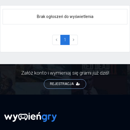
Brak ogłoszeń do wyświetlenia
(current)
1
Załóż konto i wymieniaj się grami już dziś!
REJESTRACJA