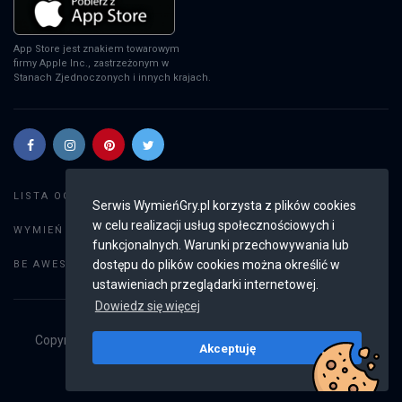
App Store jest znakiem towarowym
firmy Apple Inc., zastrzeżonym w
Stanach Zjednoczonych i innych krajach.
Szukaj gier
LISTA OGŁOSZEŃ:
Serwis WymieńGry.pl korzysta z plików cookies
w celu realizacji usług społecznościowych i
Dodaj ogłoszenie
WYMIEŃ GRY:
funkcjonalnych. Warunki przechowywania lub
Weryfikacja konta
dostępu do plików cookies można określić w
BE AWESOME:
ustawieniach przeglądarki internetowej.
Dowiedz się więcej
Copyright © 2019 - 2026
WymieńGry.pl
Wszystkie prawa
Akceptuję
zastrzeżone
v2.8.4