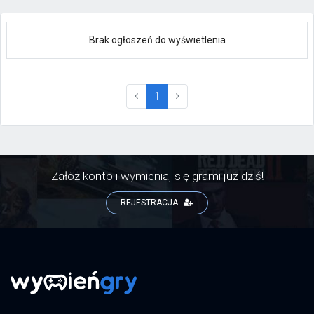
Brak ogłoszeń do wyświetlenia
(current)
1
Załóż konto i wymieniaj się grami już dziś!
REJESTRACJA