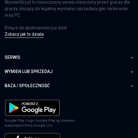
WymieńGry.pl to nowoczesny serwis stworzony przez graczy dla
graczy, służący do legalnej wymiany i sprzedaży gier na konsole
oraz PC.
Dołącz do społeczności już dziś!
Zobacz jak to działa
SERWIS
WYMIEŃ LUB SPRZEDAJ
BAZA / SPOŁECZNOŚĆ
Google Play i logo Google Play są znakami
towarowymi firmy Google LLC.