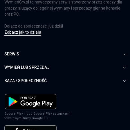
WymieńGry.pl to nowoczesny serwis stworzony przez graczy dla
graczy, służący do legalnej wymiany i sprzedaży gier na konsole
oraz PC.
Dołącz do społeczności już dziś!
Zobacz jak to działa
SERWIS
WYMIEŃ LUB SPRZEDAJ
BAZA / SPOŁECZNOŚĆ
Google Play i logo Google Play są znakami
towarowymi firmy Google LLC.