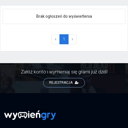
Brak ogłoszeń do wyświetlenia
(current)
1
Załóż konto i wymieniaj się grami już dziś!
REJESTRACJA