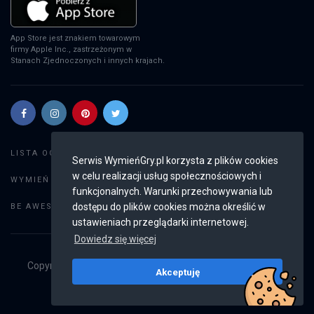
App Store jest znakiem towarowym
firmy Apple Inc., zastrzeżonym w
Stanach Zjednoczonych i innych krajach.
Szukaj gier
LISTA OGŁOSZEŃ:
Serwis WymieńGry.pl korzysta z plików cookies
w celu realizacji usług społecznościowych i
Dodaj ogłoszenie
WYMIEŃ GRY:
funkcjonalnych. Warunki przechowywania lub
Weryfikacja konta
dostępu do plików cookies można określić w
BE AWESOME:
ustawieniach przeglądarki internetowej.
Dowiedz się więcej
Copyright © 2019 - 2026
WymieńGry.pl
Wszystkie prawa
Akceptuję
zastrzeżone
v2.8.4